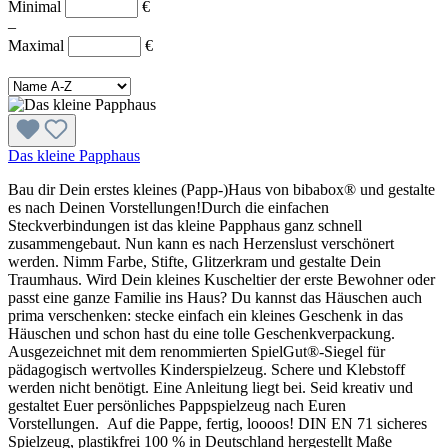
Minimal
€
–
Maximal
€
Das kleine Papphaus
Bau dir Dein erstes kleines (Papp-)Haus von bibabox® und gestalte
es nach Deinen Vorstellungen!Durch die einfachen
Steckverbindungen ist das kleine Papphaus ganz schnell
zusammengebaut. Nun kann es nach Herzenslust verschönert
werden. Nimm Farbe, Stifte, Glitzerkram und gestalte Dein
Traumhaus. Wird Dein kleines Kuscheltier der erste Bewohner oder
passt eine ganze Familie ins Haus? Du kannst das Häuschen auch
prima verschenken: stecke einfach ein kleines Geschenk in das
Häuschen und schon hast du eine tolle Geschenkverpackung.
Ausgezeichnet mit dem renommierten SpielGut®-Siegel für
pädagogisch wertvolles Kinderspielzeug. Schere und Klebstoff
werden nicht benötigt. Eine Anleitung liegt bei. Seid kreativ und
gestaltet Euer persönliches Pappspielzeug nach Euren
Vorstellungen. Auf die Pappe, fertig, loooos! DIN EN 71 sicheres
Spielzeug, plastikfrei 100 % in Deutschland hergestellt Maße