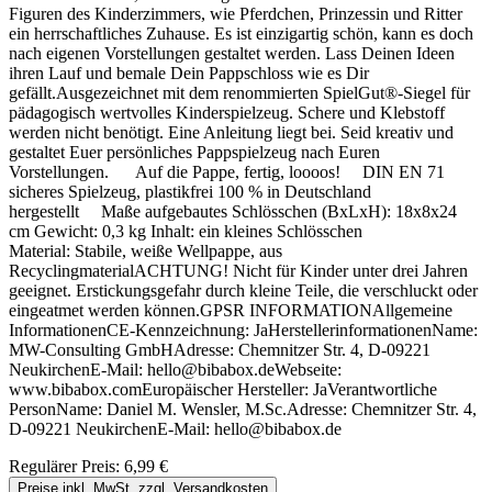
Figuren des Kinderzimmers, wie Pferdchen, Prinzessin und Ritter
ein herrschaftliches Zuhause. Es ist einzigartig schön, kann es doch
nach eigenen Vorstellungen gestaltet werden. Lass Deinen Ideen
ihren Lauf und bemale Dein Pappschloss wie es Dir
gefällt.Ausgezeichnet mit dem renommierten SpielGut®-Siegel für
pädagogisch wertvolles Kinderspielzeug. Schere und Klebstoff
werden nicht benötigt. Eine Anleitung liegt bei. Seid kreativ und
gestaltet Euer persönliches Pappspielzeug nach Euren
Vorstellungen. Auf die Pappe, fertig, loooos! DIN EN 71
sicheres Spielzeug, plastikfrei 100 % in Deutschland
hergestellt Maße aufgebautes Schlösschen (BxLxH): 18x8x24
cm Gewicht: 0,3 kg Inhalt: ein kleines Schlösschen
Material: Stabile, weiße Wellpappe, aus
RecyclingmaterialACHTUNG! Nicht für Kinder unter drei Jahren
geeignet. Erstickungsgefahr durch kleine Teile, die verschluckt oder
eingeatmet werden können.GPSR INFORMATIONAllgemeine
InformationenCE-Kennzeichnung: JaHerstellerinformationenName:
MW-Consulting GmbHAdresse: Chemnitzer Str. 4, D-09221
NeukirchenE-Mail: hello@bibabox.deWebseite:
www.bibabox.comEuropäischer Hersteller: JaVerantwortliche
PersonName: Daniel M. Wensler, M.Sc.Adresse: Chemnitzer Str. 4,
D-09221 NeukirchenE-Mail: hello@bibabox.de
Regulärer Preis:
6,99 €
Preise inkl. MwSt. zzgl. Versandkosten