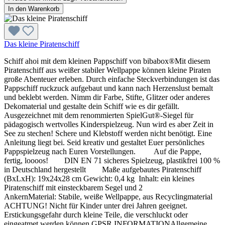
In den Warenkorb
Das kleine Piratenschiff
Schiff ahoi mit dem kleinen Pappschiff von bibabox®Mit diesem
Piratenschiff aus weißer stabiler Wellpappe können kleine Piraten
große Abenteuer erleben. Durch einfache Steckverbindungen ist das
Pappschiff ruckzuck aufgebaut und kann nach Herzenslust bemalt
und beklebt werden. Nimm dir Farbe, Stifte, Glitzer oder anderes
Dekomaterial und gestalte dein Schiff wie es dir gefällt.
Ausgezeichnet mit dem renommierten SpielGut®-Siegel für
pädagogisch wertvolles Kinderspielzeug. Nun wird es aber Zeit in
See zu stechen! Schere und Klebstoff werden nicht benötigt. Eine
Anleitung liegt bei. Seid kreativ und gestaltet Euer persönliches
Pappspielzeug nach Euren Vorstellungen. Auf die Pappe,
fertig, loooos! DIN EN 71 sicheres Spielzeug, plastikfrei 100 %
in Deutschland hergestellt Maße aufgebautes Piratenschiff
(BxLxH): 19x24x28 cm Gewicht: 0,4 kg Inhalt: ein kleines
Piratenschiff mit einsteckbarem Segel und 2
AnkernMaterial: Stabile, weiße Wellpappe, aus Recyclingmaterial
ACHTUNG! Nicht für Kinder unter drei Jahren geeignet.
Erstickungsgefahr durch kleine Teile, die verschluckt oder
eingeatmet werden können.GPSR INFORMATIONAllgemeine