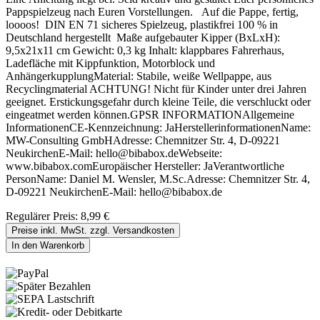
Pappspielzeug nach Euren Vorstellungen. Auf die Pappe, fertig,
loooos! DIN EN 71 sicheres Spielzeug, plastikfrei 100 % in
Deutschland hergestellt Maße aufgebauter Kipper (BxLxH):
9,5x21x11 cm Gewicht: 0,3 kg Inhalt: klappbares Fahrerhaus,
Ladefläche mit Kippfunktion, Motorblock und
AnhängerkupplungMaterial: Stabile, weiße Wellpappe, aus
Recyclingmaterial ACHTUNG! Nicht für Kinder unter drei Jahren
geeignet. Erstickungsgefahr durch kleine Teile, die verschluckt oder
eingeatmet werden können.GPSR INFORMATIONAllgemeine
InformationenCE-Kennzeichnung: JaHerstellerinformationenName:
MW-Consulting GmbHAdresse: Chemnitzer Str. 4, D-09221
NeukirchenE-Mail: hello@bibabox.deWebseite:
www.bibabox.comEuropäischer Hersteller: JaVerantwortliche
PersonName: Daniel M. Wensler, M.Sc.Adresse: Chemnitzer Str. 4,
D-09221 NeukirchenE-Mail: hello@bibabox.de
Regulärer Preis:
8,99 €
Preise inkl. MwSt. zzgl. Versandkosten
In den Warenkorb