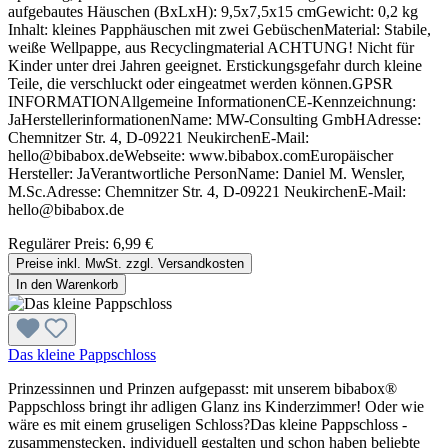
aufgebautes Häuschen (BxLxH): 9,5x7,5x15 cmGewicht: 0,2 kg
Inhalt: kleines Papphäuschen mit zwei GebüschenMaterial: Stabile,
weiße Wellpappe, aus Recyclingmaterial ACHTUNG! Nicht für
Kinder unter drei Jahren geeignet. Erstickungsgefahr durch kleine
Teile, die verschluckt oder eingeatmet werden können.GPSR
INFORMATIONAllgemeine InformationenCE-Kennzeichnung:
JaHerstellerinformationenName: MW-Consulting GmbHAdresse:
Chemnitzer Str. 4, D-09221 NeukirchenE-Mail:
hello@bibabox.deWebseite: www.bibabox.comEuropäischer
Hersteller: JaVerantwortliche PersonName: Daniel M. Wensler,
M.Sc.Adresse: Chemnitzer Str. 4, D-09221 NeukirchenE-Mail:
hello@bibabox.de
Regulärer Preis:
6,99 €
Preise inkl. MwSt. zzgl. Versandkosten
In den Warenkorb
Das kleine Pappschloss
Prinzessinnen und Prinzen aufgepasst: mit unserem bibabox®
Pappschloss bringt ihr adligen Glanz ins Kinderzimmer! Oder wie
wäre es mit einem gruseligen Schloss?Das kleine Pappschloss -
zusammenstecken, individuell gestalten und schon haben beliebte