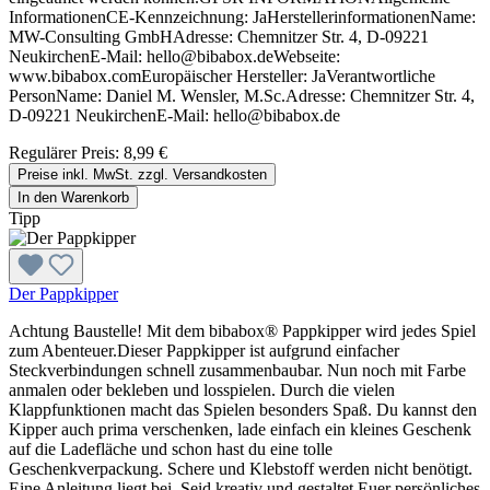
InformationenCE-Kennzeichnung: JaHerstellerinformationenName:
MW-Consulting GmbHAdresse: Chemnitzer Str. 4, D-09221
NeukirchenE-Mail: hello@bibabox.deWebseite:
www.bibabox.comEuropäischer Hersteller: JaVerantwortliche
PersonName: Daniel M. Wensler, M.Sc.Adresse: Chemnitzer Str. 4,
D-09221 NeukirchenE-Mail: hello@bibabox.de
Regulärer Preis:
8,99 €
Preise inkl. MwSt. zzgl. Versandkosten
In den Warenkorb
Tipp
Der Pappkipper
Achtung Baustelle! Mit dem bibabox® Pappkipper wird jedes Spiel
zum Abenteuer.Dieser Pappkipper ist aufgrund einfacher
Steckverbindungen schnell zusammenbaubar. Nun noch mit Farbe
anmalen oder bekleben und losspielen. Durch die vielen
Klappfunktionen macht das Spielen besonders Spaß. Du kannst den
Kipper auch prima verschenken, lade einfach ein kleines Geschenk
auf die Ladefläche und schon hast du eine tolle
Geschenkverpackung. Schere und Klebstoff werden nicht benötigt.
Eine Anleitung liegt bei. Seid kreativ und gestaltet Euer persönliches